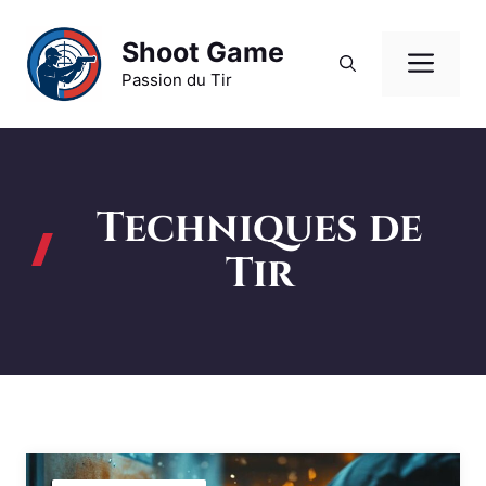
Aller
au
Shoot Game
Me
contenu
Passion du Tir
Techniques de
Tir